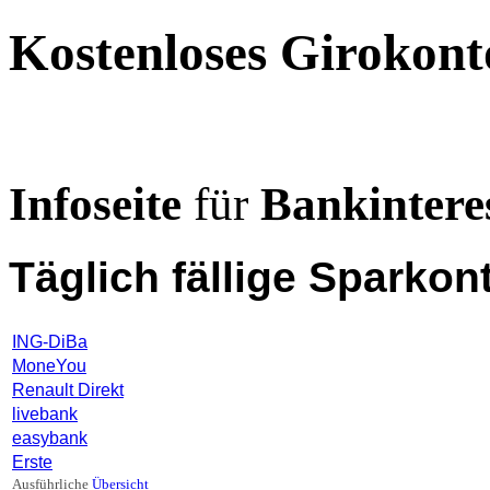
Kostenloses Girokont
Infoseite
für
Bankinteres
Täglich fällige Sparkon
ING-DiBa
MoneYou
Renault Direkt
livebank
easybank
Erste
Ausführliche
Übersicht