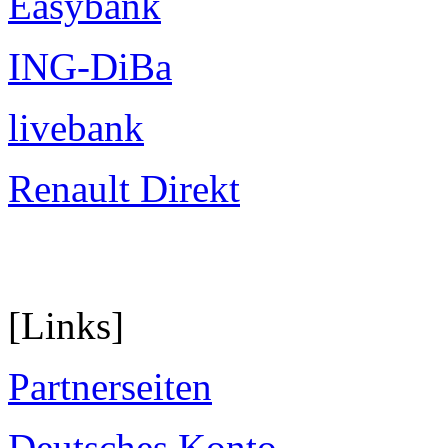
Easybank
ING-DiBa
livebank
Renault Direkt
[Links]
Partnerseiten
Deutsches Konto